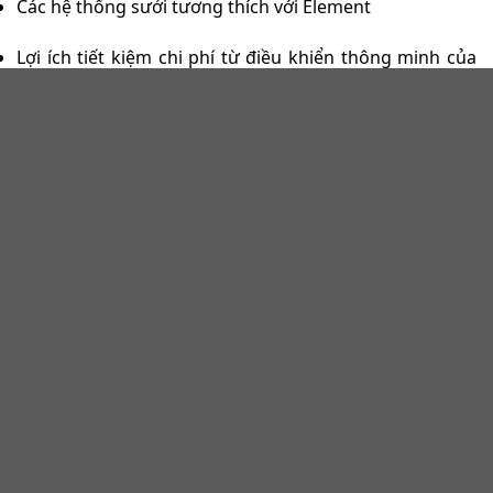
Các hệ thống sưởi tương thích với Element
Lợi ích tiết kiệm chi phí từ điều khiển thông minh của
Warmup
Cách vận hành bộ điều nhiệt WiFi Element
Cách tích hợp với hệ sinh thái nhà thông minh
Hỗ trợ kỹ thuật và dịch vụ hậu mãi từ Linh Dương
Hướng dẫn mua hàng và thông tin giá bán
Element WiFi Thermostat – Bộ điều khiển lý
tưởng cho mọi hệ thống sưởi sàn
Kết hợp giữa công nghệ tiên tiến và thiết kế hiện đại,
Element là giải pháp điều khiển toàn diện cho tất cả
các hệ thống sưởi sàn nước và điện của Warmup. Với