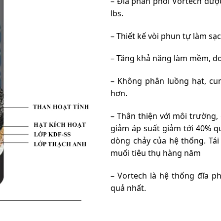
– Đĩa phân phối Vortech được
lbs.
– Thiết kế vòi phun tự làm sạ
– Tăng khả năng làm mềm, do c
– Không phân luồng hạt, cu
hơn.
– Thân thiện với môi trường,
giảm áp suất giảm tới 40% qua
dòng chảy của hệ thống. Tá
muối tiêu thụ hàng năm
– Vortech là hệ thống đĩa p
quả nhất.