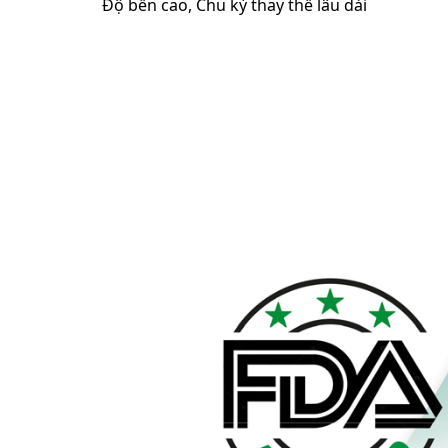
Độ bền cao, Chu kỳ thay thế lâu dài