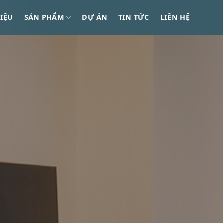
HIỆU
SẢN PHẨM
DỰ ÁN
TIN TỨC
LIÊN HỆ