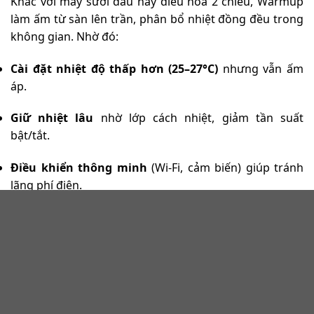
Khác với máy sưởi dầu hay điều hòa 2 chiều, Warmup
làm ấm từ sàn lên trần, phân bổ nhiệt đồng đều trong
không gian. Nhờ đó:
Cài đặt nhiệt độ thấp hơn (25–27°C)
nhưng vẫn ấm
áp.
Giữ nhiệt lâu
nhờ lớp cách nhiệt, giảm tần suất
bật/tắt.
Điều khiển thông minh
(Wi-Fi, cảm biến) giúp tránh
lãng phí điện.
Thực tế tại các công trình Linh Dương triển khai,
sưởi sàn Warmup giúp giảm
20–30% chi phí điện mỗi
tháng
so với giải pháp sưởi truyền thống.
2. Bảng so sánh chi phí vận hành