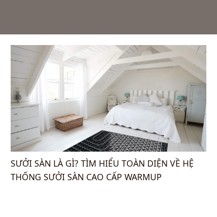
SƯỞI SÀN LÀ GÌ? TÌM HIỂU TOÀN DIỆN VỀ HỆ
THỐNG SƯỞI SÀN CAO CẤP WARMUP