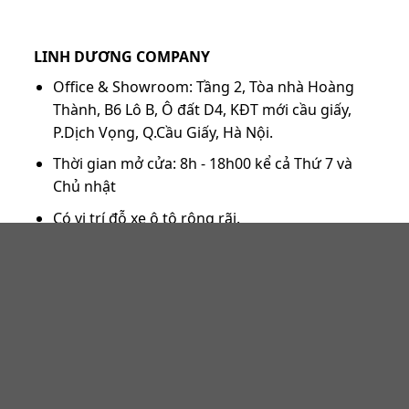
LINH DƯƠNG COMPANY
Office & Showroom: Tầng 2, Tòa nhà Hoàng
Thành, B6 Lô B, Ô đất D4, KĐT mới cầu giấy,
P.Dịch Vọng, Q.Cầu Giấy, Hà Nội.
Thời gian mở cửa: 8h - 18h00 kể cả Thứ 7 và
Chủ nhật
Có vị trí đỗ xe ô tô rộng rãi.
Linh Dương Company trên
Google Map
THÔNG TIN LIÊN HỆ
Hotline 1:
0968.034.333
Hotline 2:
091.919.4588