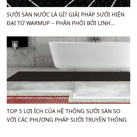
SƯỞI SÀN NƯỚC LÀ GÌ? GIẢI PHÁP SƯỞI HIỆN
ĐẠI TỪ WARMUP – PHÂN PHỐI BỞI LINH
DƯƠNG COMPANY
TOP 5 LỢI ÍCH CỦA HỆ THỐNG SƯỞI SÀN SO
VỚI CÁC PHƯƠNG PHÁP SƯỞI TRUYỀN THỐNG